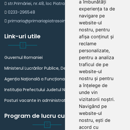
a îmbunătăți
str.Primăriei, nr.48, loc Piatra Șoimului
experiența ta de
0233-296548
navigare pe
primaria@primariapiatrasoimului.ro
website-ul
nostru, pentru
Link-uri utile
afișa conținut și
reclame
personalizate,
Guvernul Romaniei
pentru a analiza
traficul de pe
Ministerul Lucrărilor Publice, Dezvoltării și Administrației
website-ul
nostru și pentru
Agenția Națională a Funcționarilor Publici
a înțelege de
Instituția Prefectului Judetul Neamt
unde vin
vizitatorii noștri.
Posturi vacante in administratia publica din Romania
Navigând pe
website-ul
Program de lucru cu publicul
nostru, ești de
acord cu